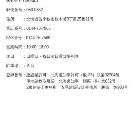
株式会社TOUMEI
郵便番号：053-0832
住所 ：北海道苫小牧市桜木町3丁目25番21号
電話番号：
0144-73-7565
FAX番号：
0144-76-7565
営業時間：10:00~18:00
休日 ：日曜日・祝日※日曜は要相談
駐車場 ：５台
登録番号：建設業許可 北海道知事許可（般-28）胆第02704号
宅地建物取引業 北海道知事 胆振（9）第632号
2級建築士事務所 五晃建築設計事務所 胆振 第903号